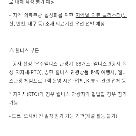
로 대체 작성 평가 예정
-
지역 의료관광 활성화를 위한
지역별 의료 클러스터
(
부
산
,
인천
,
대구 등
)
소재 의료기관 우선 선발 예정
△ 웰니스 부문
-
공사 선정
‘
우수웰니스 관광지
’ 88
개소
,
웰니스관광지 육
성 지자체
(RTO),
방한 웰니스 관광상품 판촉 여행사
,
웰니
스관광 체험프로그램 운영 시설
·
업체
, K-
뷰티 관련 업체 등
*
지자체
(RTO)
의 경우 웰니스 관광지와 협업할 경우 참가
가능
-
도쿄
·
오사카 전 일정 참가 가능 기관
(
개별 활동 불가
)