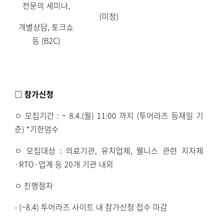
전문의 세미나
,
(
미정
)
개별상담
,
토크쇼
등
(B2C)
□ 참가신청
ㅇ 모집기간
: ~ 8.4.(
월
) 11:00
까지
(
투어라즈 등재일 기
준
)
*
기한엄수
ㅇ 모집대상
:
의료기관
,
유치업체
,
웰니스 관련 지자체
·RTO·
업계 등
20
개 기관 내외
ㅇ 진행절차
- (~8.4)
투어라즈 사이트 내 참가신청 접수 마감