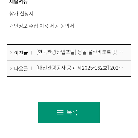
제출서류
참가 신청서
개인정보 수집 이용 제공 동의서
[한국관광산업포털] 몽골 울란바토르 및 에르데네트 한국 의료관광 로드쇼 참가기관 모집
이전글
[대전관광공사 공고 제2025-162호] 2025년 하반기 인공지능 통역기 지원사업 선정결과 공고
다음글
목록