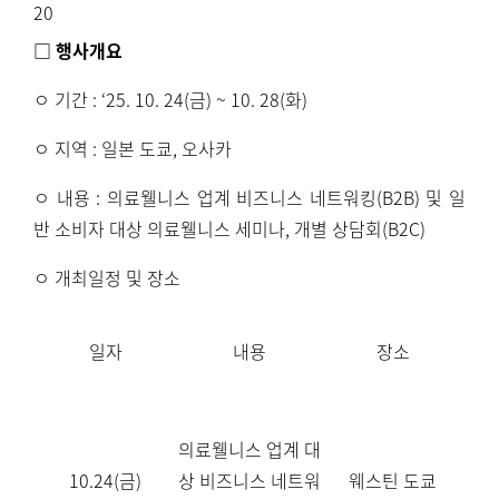
20
□ 행사개요
ㅇ 기간
: ‘25. 10. 24(
금
) ~ 10. 28(
화
)
ㅇ 지역
:
일본 도쿄
,
오사카
ㅇ 내용
:
의료웰니스 업계 비즈니스 네트워킹
(B2B)
및 일
반 소비자 대상 의료웰니스 세미나
,
개별 상담회
(B2C)
ㅇ 개최일정 및 장소
일자
내용
장소
의료웰니스 업계 대
10.24(
금
)
상 비즈니스 네트워
웨스틴 도쿄