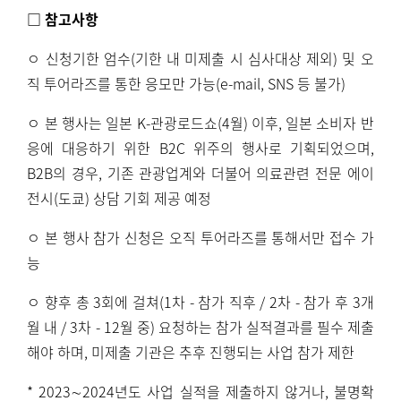
□ 참고사항
ㅇ 신청기한 엄수
(
기한 내 미제출 시 심사대상 제외
)
및 오
직 투어라즈를 통한 응모만 가능
(e-mail, SNS
등 불가
)
ㅇ 본 행사는 일본
K-
관광로드쇼
(4
월
)
이후
,
일본 소비자 반
응에 대응하기 위한
B2C
위주의 행사로 기획되었으며
,
B2B
의 경우
,
기존 관광업계와 더불어 의료관련 전문 에이
전시
(
도쿄
)
상담 기회 제공 예정
ㅇ 본 행사 참가 신청은 오직 투어라즈를 통해서만 접수 가
능
ㅇ 향후 총
3
회에 걸쳐
(1
차
-
참가 직후
/ 2
차
-
참가 후
3
개
월 내
/ 3
차
- 12
월 중
)
요청하는 참가 실적결과를 필수 제출
해야 하며
,
미제출 기관은 추후 진행되는 사업 참가 제한
* 2023
∼
2024
년도 사업 실적을 제출하지 않거나
,
불명확