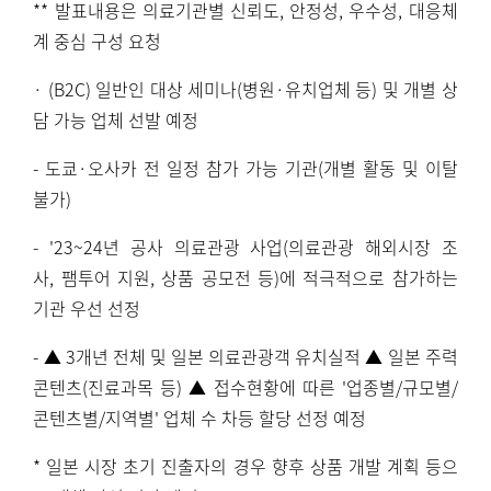
**
발표내용은 의료기관별 신뢰도
,
안정성
,
우수성
,
대응체
계 중심 구성 요청
· (B2C)
일반인 대상 세미나
(
병원
·
유치업체 등
)
및 개별 상
담 가능 업체 선발 예정
-
도쿄
·
오사카 전 일정 참가 가능 기관
(
개별 활동 및 이탈
불가
)
- '23~24
년 공사 의료관광 사업
(
의료관광 해외시장 조
사
,
팸투어 지원
,
상품 공모전 등
)
에 적극적으로 참가하는
기관 우선 선정
-
▲
3
개년 전체 및 일본 의료관광객 유치실적 ▲ 일본 주력
콘텐츠
(
진료과목 등
)
▲ 접수현황에 따른
'
업종별
/
규모별
/
콘텐츠별
/
지역별
'
업체 수 차등 할당 선정 예정
*
일본 시장 초기 진출자의 경우 향후 상품 개발 계획 등으