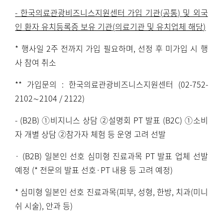
-
한국의료관광비즈니스지원센터 가입 기관
(
공통
)
및 외국
인 환자 유치등록증 보유 기관
(
의료기관 및 유치업체 해당
)
*
행사일
2
주 전까지 가입 필요하며
,
선정 후 미가입 시 행
사 참여 취소
**
가입문의
:
한국의료관광비즈니스지원센터
(02-752-
2102
∼
2104 / 2122)
- (B2B)
①비지니스 상담 ②설명회
PT
발표
(B2C)
①소비
자 개별 상담 ②참가자 체험 등 운영 고려 선발
· (B2B)
일본인 선호 심미형 진료과목
PT
발표 업체 선발
예정
(*
전문의 발표 선호
·PT
내용 등 고려 예정
)
*
심미형 일본인 선호 진료과목
(
피부
,
성형
,
한방
,
치과
(
미니
쉬 시술
),
안과 등
)