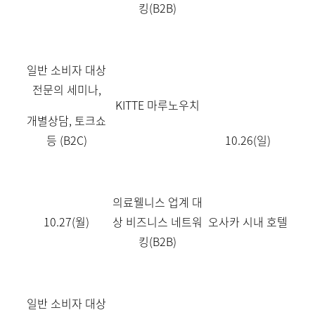
킹
(B2B)
일반 소비자 대상
전문의 세미나
,
KITTE
마루노우치
개별상담
,
토크쇼
등
(B2C)
10.26(
일
)
의료웰니스 업계 대
10.27(
월
)
상 비즈니스 네트워
오사카 시내 호텔
킹
(B2B)
일반 소비자 대상