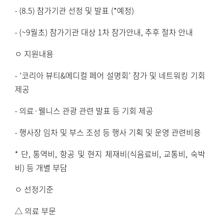
- (8.5)
참가기관 선정 및 발표
(*
예정
)
- (~9
월초
)
참가기관 대상
1
차 참가안내
,
추후 절차 안내
ㅇ 지원내용
-
‘
코리아 뷰티
&
메디컬 페어 설명회
’
참가 및 네트워킹 기회
제공
-
의료
·
웰니스 관광 관련 발표 등 기회 제공
-
행사장 임차 및 부스 조성 등 행사 기획 및 운영 관련비용
*
단
,
통역비
,
항공 및 현지 체재비
(
식음료비
,
교통비
,
숙박
비
)
등 개별 부담
ㅇ 선정기준
△ 의료 부문