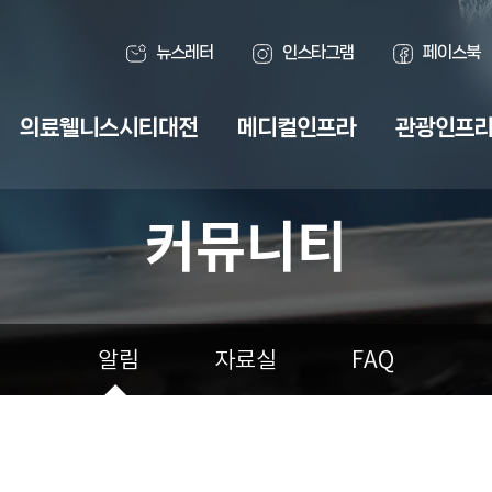
뉴스레터
인스타그램
페이스북
의료웰니스시티대전
메디컬인프라
관광인프
커뮤니티
알림
자료실
FAQ