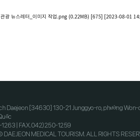
료관광 뉴스레터_이미지 작업.png
(0.22MB)
[675]
[2023-08-01 14
ịch Daejeon [34630] 130-21 Junggyo-ro, phường Won-d
 Quốc
1263 | FAX.042)250-1259
 DAEJEON MEDICAL TOURISM. ALL RIGHTS RESER