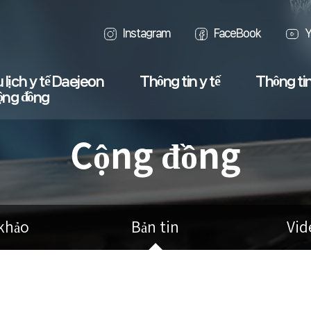
Instagram
FaceBook
Y
 lịch y tế Daejeon
Thông tin y tế
Thông tin
ộng đồng
Cộng đồng
khảo
Bản tin
Vid