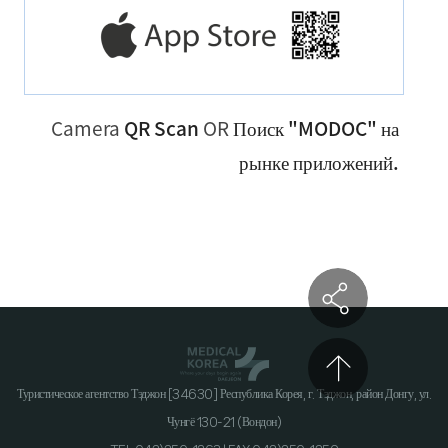
Camera
QR Scan
OR
Поиск "MODOC" на
рынке приложений.
Туристическое агентство Тэджон [34630] Республика Корея, г. Тэджон, район Донгу, ул.
Чунгё 130-21 (Вондон)